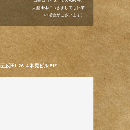
日曜日（年末年始やGW等、
大型連休につきましても休業
の場合がございます）
7
反田1-26-4 和晃ビル B1F