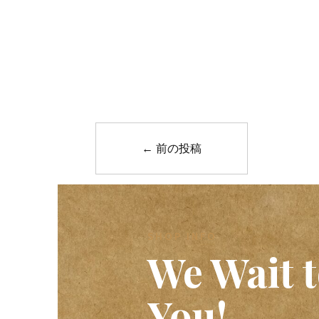
←
前の投稿
SHOP INFO
We Wait t
You!