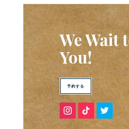
SHOP INFO
We Wait t
You!
予約する