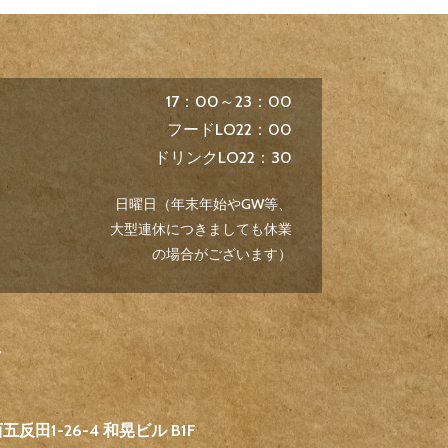
17：00～23：00
フードLO22：00
ドリンクLO22：30
日曜日（年末年始やGW等、
大型連休につきましても休業
の場合がございます）
7
反田1-26-4 和晃ビル B1F