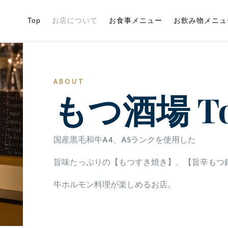
Top
お店について
お食事メニュー
お飲み物メニュ
ABOUT
もつ酒場
T
国産黒毛和牛A4、A5ランクを使用した
旨味たっぷりの【もつすき焼き】、【旨辛もつ
牛ホルモン料理が楽しめるお店。