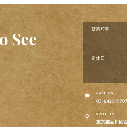
営業時間
o See
定休日
CALL US

03-6420-070
VISIT US

東京都品川区西五