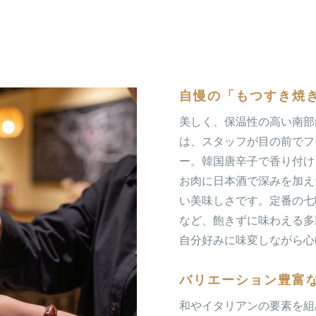
自慢の「もつすき焼
美しく、保温性の高い南部
は、スタッフが目の前でフ
ー。韓国唐辛子で香り付け
お肉に日本酒で深みを加え
い美味しさです。定番の七
など、飽きずに味わえる多
自分好みに味変しながら心
バリエーション豊富
和やイタリアンの要素を組