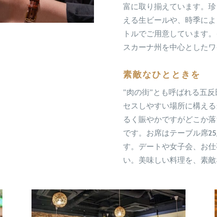
富に取り揃えています。珍
える生ビールや、時季によ
トルでご用意しています。
スカーナ州を中心としたワ
素敵なひとときを
”肉の街”とも呼ばれる五
セスしやすい場所に構える
るく賑やかですがどこか落
です。お席はテーブル席
25
す。デートや女子会、お仕
い。美味しい料理を、素敵